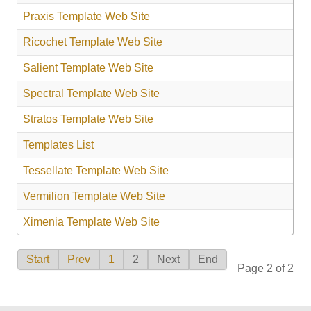
Praxis Template Web Site
Ricochet Template Web Site
Salient Template Web Site
Spectral Template Web Site
Stratos Template Web Site
Templates List
Tessellate Template Web Site
Vermilion Template Web Site
Ximenia Template Web Site
Start
Prev
1
2
Next
End
Page 2 of 2